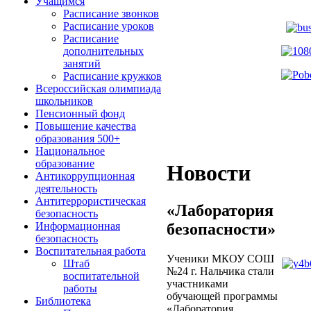
Учащимся
Расписание звонков
Расписание уроков
Расписание
дополнительных
занятий
Расписание кружков
Всероссийская олимпиада
школьников
Пенсионный фонд
Повышение качества
образования 500+
Национальное
образование
Новости
Антикоррупционная
деятельность
Антитеррористическая
«Лаборатория
безопасность
безопасности»
Информационная
безопасность
Воспитательная работа
Ученики МКОУ СОШ
Штаб
№24 г. Нальчика стали
воспитательной
участниками
работы
обучающей программы
Библиотека
«Лаборатория