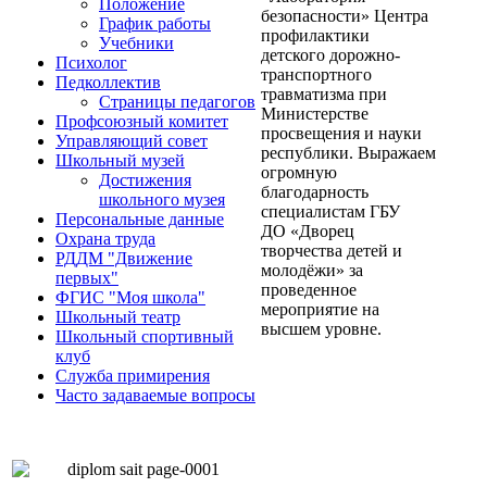
Положение
безопасности» Центра
График работы
профилактики
Учебники
детского дорожно-
Психолог
транспортного
Педколлектив
травматизма при
Страницы педагогов
Министерстве
Профсоюзный комитет
просвещения и науки
Управляющий совет
республики. Выражаем
Школьный музей
огромную
Достижения
благодарность
школьного музея
специалистам ГБУ
Персональные данные
ДО «Дворец
Охрана труда
творчества детей и
РДДМ "Движение
молодёжи» за
первых"
проведенное
ФГИС "Моя школа"
мероприятие на
Школьный театр
высшем уровне.
Школьный спортивный
клуб
Служба примирения
Часто задаваемые вопросы