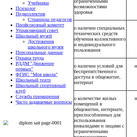
ограниченными
Учебники
возможностями
Психолог
здоровья
Педколлектив
Страницы педагогов
Профсоюзный комитет
о наличии специальных
Управляющий совет
технических средств
Школьный музей
обучения коллективного
Достижения
и индивидуального
школьного музея
пользования
Персональные данные
Охрана труда
РДДМ "Движение
о наличии условий для
н
первых"
беспрепятственного
ФГИС "Моя школа"
доступа в общежитие,
Школьный театр
интернат
Школьный спортивный
клуб
Служба примирения
о количестве жилых
н
Часто задаваемые вопросы
помещений в
общежитии, интернате,
приспособленных для
использования
инвалидами и лицами с
ограниченными
возможностями