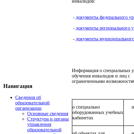
инвалидов:
-
документы федерального ур
-
документы регионального у
-
документы муниципального
Информация о специальных у
обучения инвалидов и лиц с
ограниченными возможностям
Навигация
Сведения об
образовательной
о специально
н
организации
оборудованных учебных
Основные сведения
кабинетах
Структура и органы
управления
образовательной
об объектах для
н