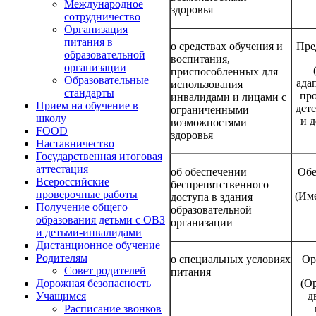
Международное
здоровья
сотрудничество
Организация
питания в
о средствах обучения и
Пре
образовательной
воспитания,
организации
приспособленных для
Образовательные
ада
использования
стандарты
пр
инвалидами и лицами с
Прием на обучение в
дет
ограниченными
школу
и д
возможностями
FOOD
здоровья
Наставничество
Государственная итоговая
аттестация
об обеспечении
Обе
Всероссийские
беспрепятственного
проверочные работы
(Име
доступа в здания
Получение общего
образовательной
образования детьми с ОВЗ
организации
и детьми-инвалидами
Дистанционное обучение
Родителям
о специальных условиях
Ор
Совет родителей
питания
(О
Дорожная безопасность
д
Учащимся
Расписание звонков