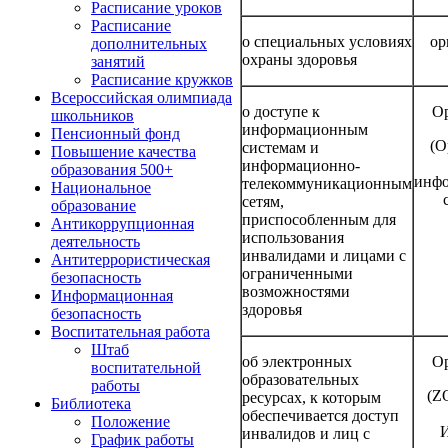
Расписание уроков
Расписание
о специальных условиях
ор
дополнительных
охраны здоровья
занятий
Расписание кружков
Всероссийская олимпиада
о доступе к
О
школьников
информационным
Пенсионный фонд
(О
системам и
Повышение качества
информационно-
образования 500+
инф
телекоммуникационным
Национальное
сетям,
образование
приспособленным для
Антикоррупционная
использования
деятельность
инвалидами и лицами с
Антитеррористическая
ограниченными
безопасность
возможностями
Информационная
здоровья
безопасность
Воспитательная работа
Штаб
об электронных
О
воспитательной
образовательных
работы
(Z
ресурсах, к которым
Библиотека
обеспечивается доступ
Положение
И
инвалидов и лиц с
График работы