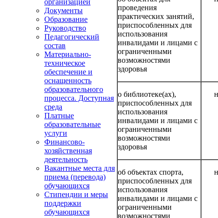
организацией
проведения
Документы
практических занятий,
Образование
приспособленных для
Руководство
использования
Педагогический
инвалидами и лицами с
состав
ограниченными
Материально-
возможностями
техническое
здоровья
обеспечение и
оснащенность
образовательного
о библиотеке(ах),
н
процесса. Доступная
приспособленных для
среда
использования
Платные
инвалидами и лицами с
образовательные
ограниченными
услуги
возможностями
Финансово-
здоровья
хозяйственная
деятельность
Вакантные места для
об объектах спорта,
н
приема (перевода)
приспособленных для
обучающихся
использования
Стипендии и меры
инвалидами и лицами с
поддержки
ограниченными
обучающихся
возможностями