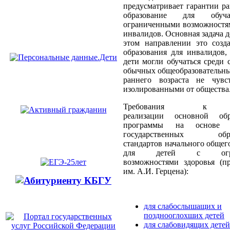
предусматривает гарантии р
образование для обу
ограниченными возможностям
инвалидов. Основная задача д
этом направлении это созд
образования для инвалидов,
дети могли обучаться среди 
обычных общеобразовательны
раннего возраста не чувс
изолированными от общества
Требования к у
реализации основной обра
программы на основе ф
государственных образ
стандартов начального общег
для детей с огран
возможностями здоровья (
им. А.И. Герцена):
для слабослышащих и
позднооглохших детей
для слабовидящих детей