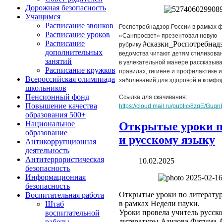
Дорожная безопасность
Учащимся
Расписание звонков
Роспотребнадзор России в рамках 
Расписание уроков
«Санпросвет» презентовал новую
Расписание
#сказки_Роспотребнад
рубрику
дополнительных
ведомства читают детям стилизован
занятий
в увлекательной манере рассказыв
Расписание кружков
правилах, гигиене и профилактике
Всероссийская олимпиада
заболеваний для здоровой и комфо
школьников
Пенсионный фонд
Ссылка для скачивания:
Повышение качества
https://cloud.mail.ru/public/8zgE/Guq
образования 500+
Национальное
Открытые уроки п
образование
и русскому языку
Антикоррупционная
деятельность
Антитеррористическая
10.02.2025
безопасность
Информационная
безопасность
Открытые уроки по литератур
Воспитательная работа
в рамках Недели науки.
Штаб
Уроки провела учитель русско
воспитательной
литературы Азизова Фатима 
работы