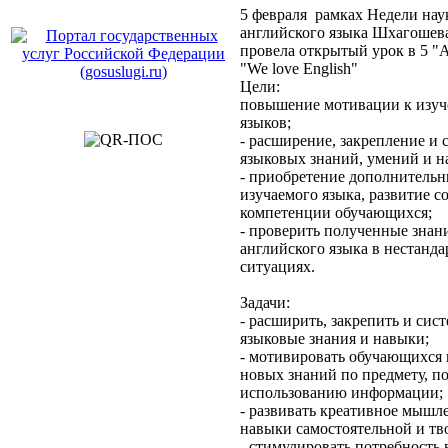
5 февраля рамках Недели нау
английского языка Шхагошева
провела открытый урок в 5 "А
"We love English"
Цели:
повышение мотивации к изу
языков;
- расширение, закрепление и 
языковых знаний, умений и н
- приобретение дополнительн
изучаемого языка, развитие 
компетенции обучающихся;
- проверить полученные знан
английского языка в нестанд
ситуациях.
Задачи:
- расширить, закрепить и сис
языковые знания и навыки;
- мотивировать обучающихся
новых знаний по предмету, п
использованию информации;
- развивать креативное мышл
навыки самостоятельной и тв
- стимулировать потребность