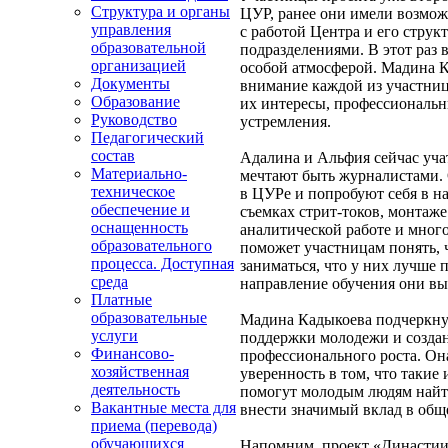
Структура и органы
ЦУР, ранее они имели возмож
управления
с работой Центра и его стру
образовательной
подразделениями. В этот раз 
организацией
особой атмосферой. Мадина К
Документы
внимание каждой из участниц
Образование
их интересы, профессиональ
Руководство
устремления.
Педагогический
состав
Адалина и Альфия сейчас уча
Материально-
мечтают быть журналистами. 
техническое
в ЦУРе и попробуют себя в н
обеспечение и
съемках стрит-токов, монтаже
оснащенность
аналитической работе и мног
образовательного
поможет участницам понять, 
процесса. Доступная
заниматься, что у них лучше п
среда
направление обучения они вы
Платные
образовательные
Мадина Кадыкоева подчеркну
услуги
поддержки молодежи и создан
Финансово-
профессионального роста. Он
хозяйственная
уверенность в том, что таки
деятельность
помогут молодым людям найт
Вакантные места для
внести значимый вклад в общ
приема (перевода)
обучающихся
Напомним, проект «Династии 