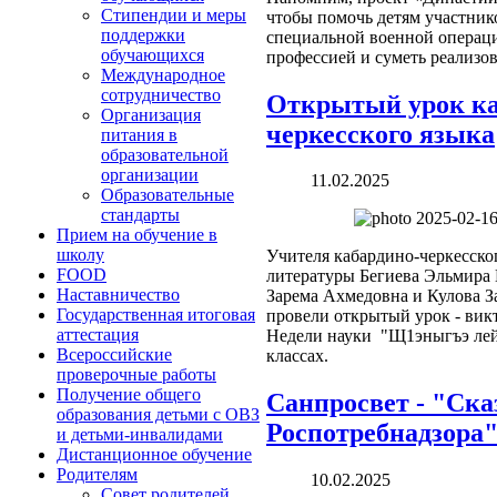
Стипендии и меры
чтобы помочь детям участник
поддержки
специальной военной операци
обучающихся
профессией и суметь реализова
Международное
сотрудничество
Открытый урок ка
Организация
черкесского языка
питания в
образовательной
организации
11.02.2025
Образовательные
стандарты
Прием на обучение в
школу
Учителя кабардино-черкесско
FOOD
литературы Бегиева Эльмира
Наставничество
Зарема Ахмедовна и Кулова З
Государственная итоговая
провели открытый урок - викт
аттестация
Недели науки "Щ1эныгъэ лей
Всероссийские
классах.
проверочные работы
Получение общего
Санпросвет - "Ска
образования детьми с ОВЗ
Роспотребнадзора
и детьми-инвалидами
Дистанционное обучение
Родителям
10.02.2025
Совет родителей