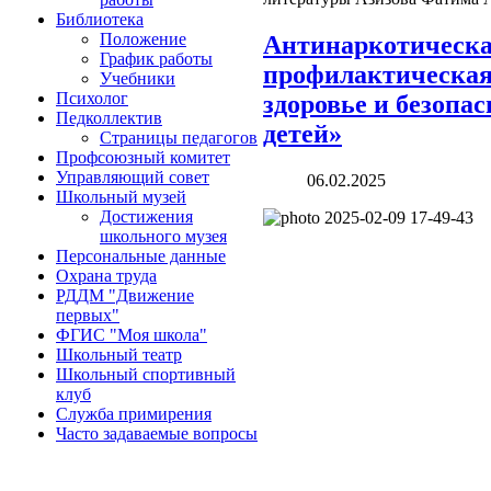
Библиотека
Положение
Антинаркотическ
График работы
профилактическая
Учебники
Психолог
здоровье и безопа
Педколлектив
детей»
Страницы педагогов
Профсоюзный комитет
Управляющий совет
06.02.2025
Школьный музей
Достижения
школьного музея
Персональные данные
Охрана труда
РДДМ "Движение
первых"
ФГИС "Моя школа"
Школьный театр
Школьный спортивный
клуб
Служба примирения
Часто задаваемые вопросы