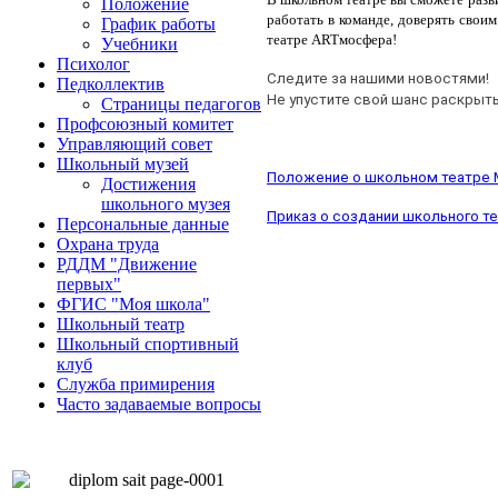
Положение
работать в команде, доверять свои
График работы
театре ARTмосфера!
Учебники
Психолог
Следите за нашими новостями!
Педколлектив
Не упустите свой шанс раскрыт
Страницы педагогов
Профсоюзный комитет
Управляющий совет
Школьный музей
П
оложение о школьном театре 
Достижения
школьного музея
Приказ о создании школьного т
Персональные данные
Охрана труда
РДДМ "Движение
первых"
ФГИС "Моя школа"
Школьный театр
Школьный спортивный
клуб
Служба примирения
Часто задаваемые вопросы