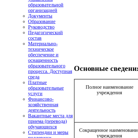
образовательной
организацией
Документы
Образование
Руководство
Педагогический
состав
Материально-
техническое
обеспечение и
оснащенность
образовательного
Основные сведени
процесса. Доступная
среда
Платные
Полное наименование
образовательные
учреждения
услуги
Финансово-
хозяйственная
деятельность
Вакантные места для
приема (перевода)
обучающихся
Сокращенное наименовани
Стипендии и меры
учреждения
поддержки