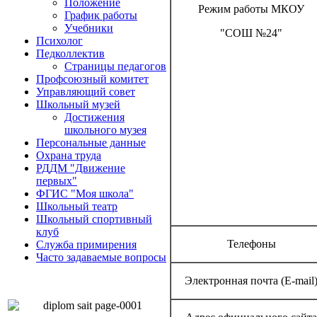
Положение
Режим работы МКОУ
График работы
Учебники
"СОШ №24"
Психолог
Педколлектив
Страницы педагогов
Профсоюзный комитет
Управляющий совет
Школьный музей
Достижения
школьного музея
Персональные данные
Охрана труда
РДДМ "Движение
первых"
ФГИС "Моя школа"
Школьный театр
Школьный спортивный
клуб
Телефоны
Служба примирения
Часто задаваемые вопросы
Электронная почта (E-mail