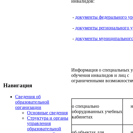
инвалидов:
-
документы федерального ур
-
документы регионального у
-
документы муниципального
Информация о специальных у
обучения инвалидов и лиц с
ограниченными возможностям
Навигация
Сведения об
образовательной
о специально
н
организации
оборудованных учебных
Основные сведения
кабинетах
Структура и органы
управления
образовательной
об объектах для
н