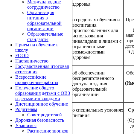
Международное
здоровья
сотрудничество
Организация
питания в
о средствах обучения и
Пре
образовательной
воспитания,
организации
приспособленных для
Образовательные
ада
использования
стандарты
пр
инвалидами и лицами с
Прием на обучение в
дет
ограниченными
школу
и д
возможностями
FOOD
здоровья
Наставничество
Государственная итоговая
аттестация
об обеспечении
Обе
Всероссийские
беспрепятственного
проверочные работы
(Име
доступа в здания
Получение общего
образовательной
образования детьми с ОВЗ
организации
и детьми-инвалидами
Дистанционное обучение
Родителям
о специальных условиях
Ор
Совет родителей
питания
(О
Дорожная безопасность
д
Учащимся
Расписание звонков