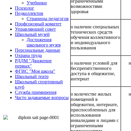
ограниченными
Учебники
возможностями
Психолог
здоровья
Педколлектив
Страницы педагогов
Профсоюзный комитет
о наличии специальных
Управляющий совет
технических средств
Школьный музей
обучения коллективного
Достижения
и индивидуального
школьного музея
пользования
Персональные данные
Охрана труда
РДДМ "Движение
о наличии условий для
н
первых"
беспрепятственного
ФГИС "Моя школа"
доступа в общежитие,
Школьный театр
интернат
Школьный спортивный
клуб
Служба примирения
о количестве жилых
н
Часто задаваемые вопросы
помещений в
общежитии, интернате,
приспособленных для
использования
инвалидами и лицами с
ограниченными
возможностями