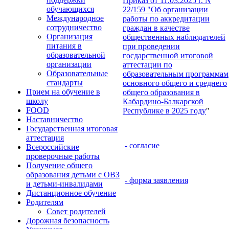
Приказ от 11.03.2025 г. N
обучающихся
22/159 "Об организации
Международное
работы по аккредитации
сотрудничество
граждан в качестве
Организация
общественных наблюдателей
питания в
при проведении
образовательной
госдарственной итоговой
организации
аттестации по
Образовательные
образовательным программам
стандарты
основного общего и среднего
Прием на обучение в
общего образования в
школу
Кабардино-Балкарской
FOOD
Республике в 2025 году
"
Наставничество
Государственная итоговая
аттестация
- согласие
Всероссийские
проверочные работы
Получение общего
образования детьми с ОВЗ
- форма заявления
и детьми-инвалидами
Дистанционное обучение
Родителям
Совет родителей
Дорожная безопасность