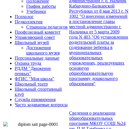
администрации г. о. Нальчик
Положение
Кабардино-Балкарской
График работы
Республики от 8 мая 2013 г. N
Учебники
1002 "О внесении изменений
Психолог
в постановление главы
Педколлектив
местной администрации г.
Страницы педагогов
Нальчика от 5 марта 2009
Профсоюзный комитет
года N 403 "Об установлении
Управляющий совет
родительской платы за
Школьный музей
содержание ребенка в
Достижения
муниципальных
школьного музея
образовательных
Персональные данные
учреждениях, реализующих
Охрана труда
основную
РДДМ "Движение
общеобразовательную
первых"
программу дошкольного
ФГИС "Моя школа"
образования"
Школьный театр
Школьный спортивный
клуб
Служба примирения
Часто задаваемые вопросы
Сведения о реализации
общеобразовательных
программ МКОУ СОШ №24
им. П.И.Тамбиева г.о.