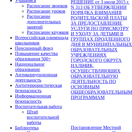
Учащимся
РЕШЕНИЕ от 3 июля 2015 г.
Расписание звонков
N 313 ОБ УТВЕРЖДЕНИИ
Расписание уроков
ПОРЯДКА ВЗИМАНИЯ
Расписание
РОДИТЕЛЬСКОЙ ПЛАТЫ
дополнительных
ЗА ПРЕДОСТАВЛЕНИЕ
занятий
УСЛУГИ ПО ПРИСМОТРУ
Расписание кружков
И УХОДУ ЗА ДЕТЬМИ В
Всероссийская олимпиада
ГРУППАХ ПРОДЛЕННОГО
школьников
ДНЯ В МУНИЦИПАЛЬНЫХ
Пенсионный фонд
ОБРАЗОВАТЕЛЬНЫХ
Повышение качества
УЧРЕЖДЕНИЯХ
образования 500+
ГОРОДСКОГО ОКРУГА
Национальное
НАЛЬЧИК,
образование
ОСУЩЕСТВЛЯЮЩИХ
Антикоррупционная
ОБРАЗОВАТЕЛЬНУЮ
деятельность
ДЕЯТЕЛЬНОСТЬ ПО
Антитеррористическая
ОСНОВНЫМ
безопасность
ОБЩЕОБРАЗОВАТЕЛЬНЫМ
Информационная
ПРОГРАММАМ
безопасность
Воспитательная работа
Штаб
воспитательной
работы
Постановление Местной
Библиотека