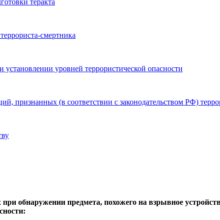
готовки теракта
 террориста-смертника
и установлении уровней террористической опасности
ий, признанных (в соответствии с законодательством РФ) терр
тву
 при обнаружении предмета, похожего на взрывное устройст
сности: