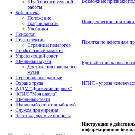
Возможные признаки под
Штаб воспитательной
работы
Библиотека
Положение
Поведенческие признаки
График работы
Учебники
Психолог
Педколлектив
Памятка по действиям пр
Страницы педагогов
Профсоюзный комитет
Управляющий совет
Школьный музей
Единый список организац
Достижения школьного
музея
Персональные данные
ИГИЛ - угроза человечес
Охрана труда
РДДМ "Движение первых"
ФГИС "Моя школа"
Школьный театр
Школьный спортивный клуб
Служба примирения
Часто задаваемые вопросы
Инструкции о действиях
информационной безопа