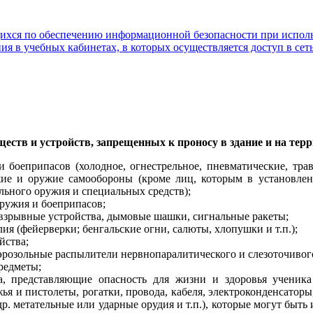
ихся по обеспечению информационной безопасности при исполь
ия в учебных кабинетах, в которых осуществляется доступ в сет
ществ и устройств, запрещенных к проносу в здание и на те
 боеприпасов (холодное, огнестрельное, пневматические, тра
жие и оружие самообороны (кроме лиц, которым в установле
льного оружия и специальных средств);
ружия и боеприпасов;
 взрывные устройства, дымовые шашки, сигнальные ракеты;
ия (фейерверки; бенгальские огни, салюты, хлопушки и т.п.);
йства;
аэрозольные распылители нервнопаралитического и слезоточивог
редметы;
а, представляющие опасность для жизни и здоровья учени
ья и пистолеты, рогатки, провода, кабеля, электроконденсаторы
р. метательные или ударные орудия и т.п.), которые могут быть