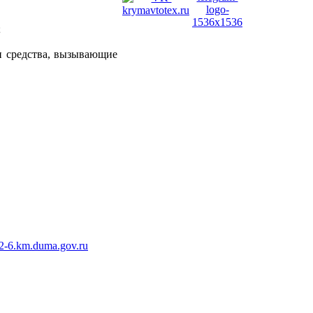
;
 и средства, вызывающие
2-6.km.duma.gov.ru