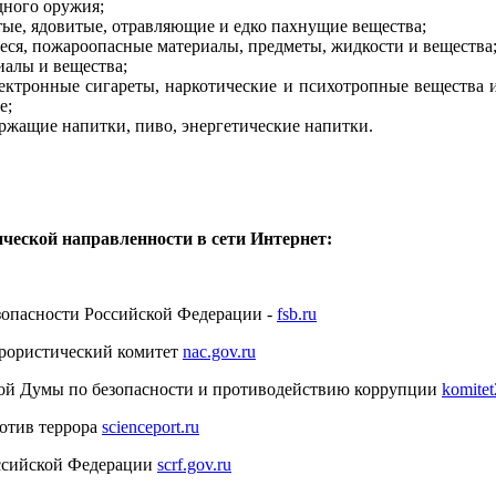
дного оружия;
тые, ядовитые, отравляющие и едко пахнущие вещества;
ся, пожароопасные материалы, предметы, жидкости и вещества
иалы и вещества;
лектронные сигареты, наркотические и психотропные вещества
е;
ержащие напитки, пиво, энергетические напитки.
ческой направленности в сети Интернет:
зопасности Российской Федерации -
fsb.ru
рористический комитет
nac.gov.ru
ной Думы по безопасности и противодействию коррупции
komitet
ротив террора
scienceport.ru
оссийской Федерации
scrf.gov.ru