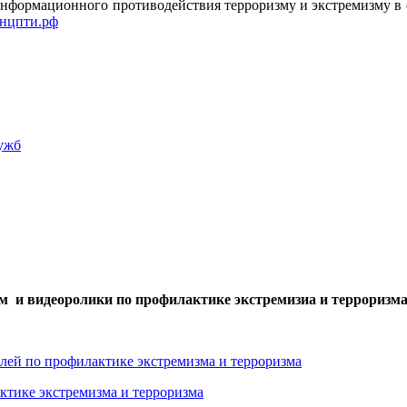
нформационного противодействия терроризму и экстремизму в о
нцпти.рф
ужб
м и видеоролики по профилактике экстремизиа и терроризма
лей по профилактике экстремизма и терроризма
ктике экстремизма и терроризма