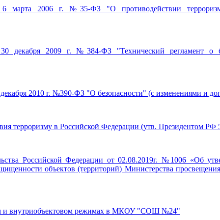
 6 марта 2006 г. №35-ФЗ "О противодействии террориз
 30 декабря 2009 г. №384-ФЗ "Технический регламент о б
 декабря 2010 г. №390-ФЗ "О безопасности" (с изменениями и до
ия терроризму в Российской Федерации (утв. Президентом РФ 5 о
ьства Российской Федерации от 02.08.2019г. №1006 «Об утв
ащищенности объектов (территорий) Министерства просвещени
м и внутриобъектовом режимах в МКОУ "СОШ №24"