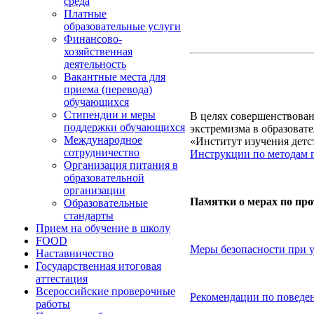
среда
Платные
образовательные услуги
Финансово-
хозяйственная
деятельность
Вакантные места для
приема (перевода)
обучающихся
Стипендии и меры
В целях совершенствова
поддержки обучающихся
экстремизма в образова
Международное
«Институт изучения детс
сотрудничество
Инструкции по методам 
Организация питания в
образовательной
организации
Памятки о мерах по пр
Образовательные
стандарты
Прием на обучение в школу
FOOD
Меры безопасности при у
Наставничество
Государственная итоговая
аттестация
Всероссийские проверочные
Рекомендации по поведен
работы