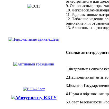
огнестрельного или холо
9. Огнеопасные, взрывча
10. Легковоспламеняющие
11. Радиоактивные матер
12. Табачные изделия, э
опьянение или отравлени
13. Алкоголь, спиртосод
Ссылки антитеррористи
1.Федеральная служба бе
2.Национальный антитер
3.Комитет Государствен
4.Наука и образование п
5.Совет Безопасности Р