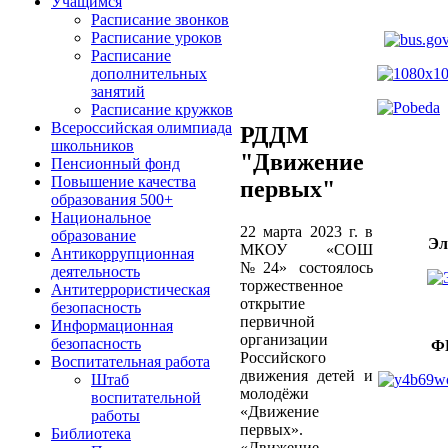
Учащимся
Расписание звонков
Расписание уроков
Расписание
дополнительных
занятий
Расписание кружков
Всероссийская олимпиада
РДДМ
школьников
"Движение
Пенсионный фонд
Повышение качества
первых"
образования 500+
Национальное
22 марта 2023 г. в
образование
Эл
МКОУ «СОШ
Антикоррупционная
№24» состоялось
деятельность
торжественное
Антитеррористическая
открытие
безопасность
первичной
Информационная
организации
безопасность
Ф
Российского
Воспитательная работа
движения детей и
Штаб
молодёжи
воспитательной
«Движение
работы
первых».
Библиотека
«Движение