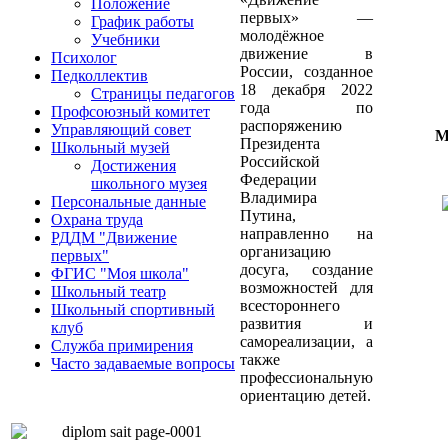
Положение
первых» —
График работы
молодёжное
Учебники
движение в
Психолог
России, созданное
Педколлектив
18 декабря 2022
Страницы педагогов
года по
Профсоюзный комитет
распоряжению
Управляющий совет
М
Президента
Школьный музей
Российской
Достижения
Федерации
школьного музея
Владимира
Персональные данные
Путина,
Охрана труда
направленно на
РДДМ "Движение
организацию
первых"
досуга, создание
ФГИС "Моя школа"
возможностей для
Школьный театр
всестороннего
Школьный спортивный
развития и
клуб
самореализации, а
Служба примирения
также
Часто задаваемые вопросы
профессиональную
ориентацию детей.